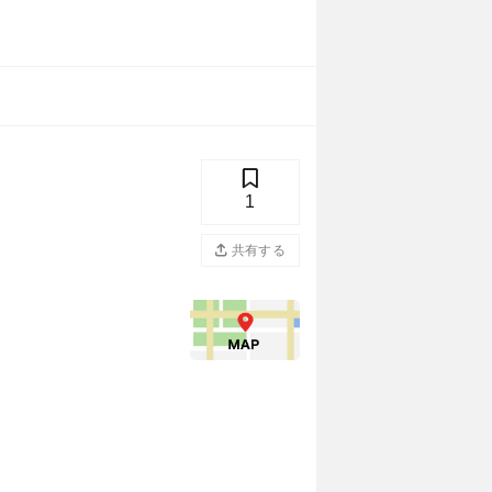
1
共有する