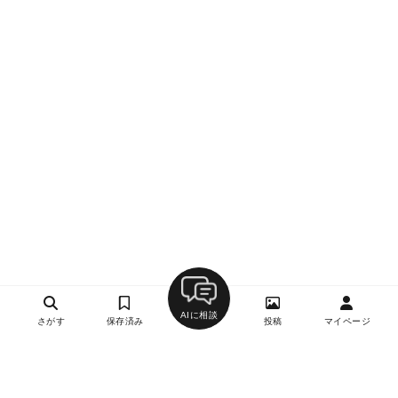
AIに相談
さがす
保存済み
投稿
マイページ