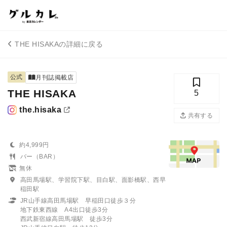
THE HISAKAの詳細に戻る
公式
月刊誌掲載店
THE HISAKA
5
the.hisaka
共有する
約4,999円
バー（BAR）
無休
高田馬場駅、学習院下駅、目白駅、面影橋駅、西早
稲田駅
JR山手線高田馬場駅 早稲田口徒歩３分
地下鉄東西線 A4出口徒歩3分
西武新宿線高田馬場駅 徒歩3分