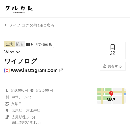
ワイノログの詳細に戻る
公式
閉店
月刊誌掲載店
Winolog
22
ワイノログ
共有する
www.instagram.com
約9,000円
約2,000円
中華、ワイン
火曜日
広尾駅、恵比寿駅
広尾駅徒歩3分
恵比寿駅徒歩15分