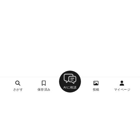
AIに相談
さがす
保存済み
投稿
マイページ