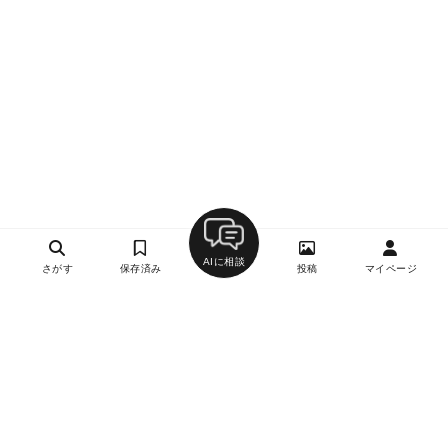
AIに相談
さがす
保存済み
投稿
マイページ