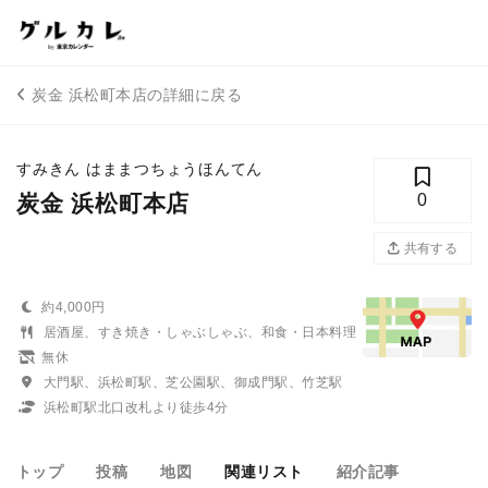
炭金 浜松町本店の詳細に戻る
すみきん はままつちょうほんてん
炭金 浜松町本店
0
共有する
約4,000円
居酒屋、すき焼き・しゃぶしゃぶ、和食・日本料理
無休
大門駅、浜松町駅、芝公園駅、御成門駅、竹芝駅
浜松町駅北口改札より徒歩4分
トップ
投稿
地図
関連リスト
紹介記事