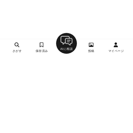
AIに相談
さがす
保存済み
投稿
マイページ