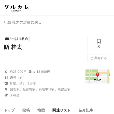
鮨 桂太の詳細に戻る
月刊誌掲載店
鮨 桂太
3
共有する
約25,000円
約13,000円
寿司（鮨）
月曜、第1・3日曜
築地駅、新富町駅、築地市場駅、東銀座駅
未確認
トップ
投稿
地図
関連リスト
紹介記事