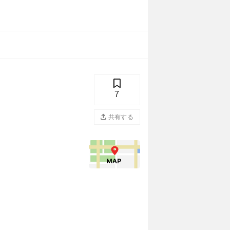
7
共有する