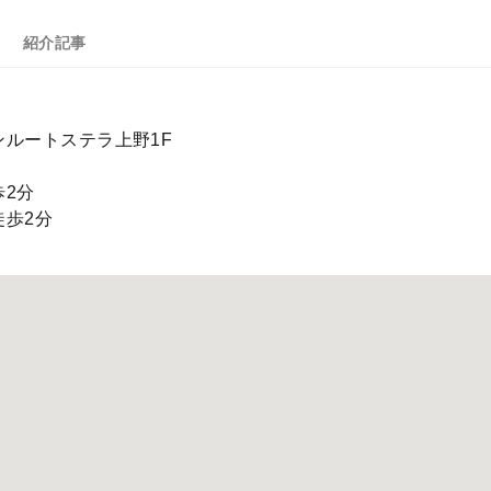
紹介記事
サンルートステラ上野1F
歩2分
徒歩2分