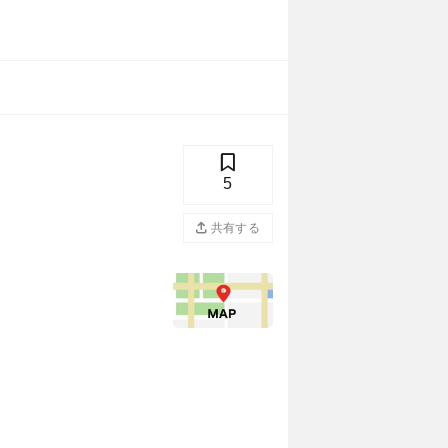
5
共有する