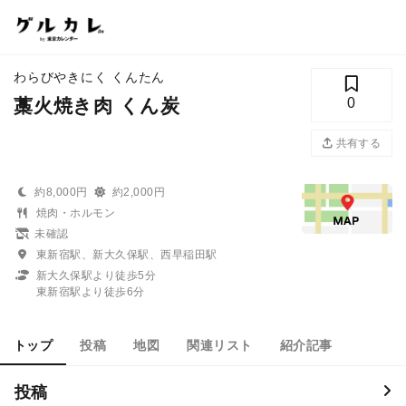
わらびやきにく くんたん
藁火焼き肉 くん炭
0
共有する
約8,000円
約2,000円
焼肉・ホルモン
未確認
東新宿駅、新大久保駅、西早稲田駅
新大久保駅より徒歩5分
東新宿駅より徒歩6分
トップ
投稿
地図
関連リスト
紹介記事
投稿