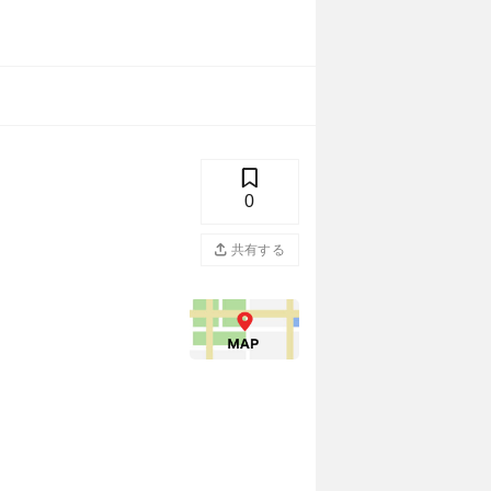
0
共有する