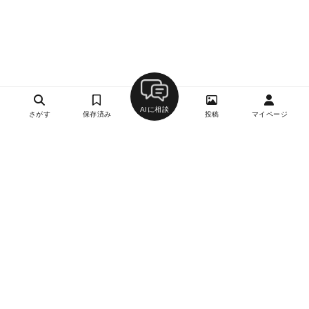
AIに相談
さがす
保存済み
投稿
マイページ