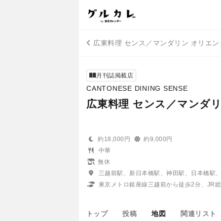
広東料理 センス／マンダリン オリエン
月刊誌掲載店
CANTONESE DINING SENSE
広東料理 センス／マンダリ
約18,000円
約9,000円
中華
無休
三越前駅、新日本橋駅、神田駅、日本橋駅
東京メトロ銀座線三越前から徒歩2分、JR
トップ
投稿
地図
関連リスト