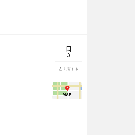
3
共有する