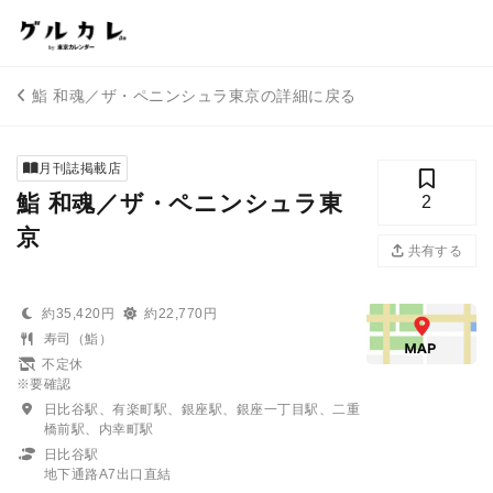
鮨 和魂／ザ・ペニンシュラ東京の詳細に戻る
月刊誌掲載店
鮨 和魂／ザ・ペニンシュラ東
2
京
共有する
約35,420円
約22,770円
寿司（鮨）
不定休
※要確認
日比谷駅、有楽町駅、銀座駅、銀座一丁目駅、二重
橋前駅、内幸町駅
日比谷駅
地下通路A7出口直結