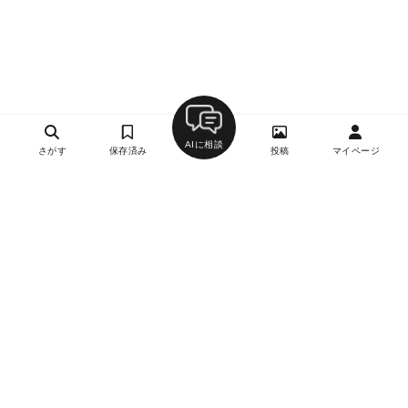
AIに相談
さがす
保存済み
投稿
マイページ