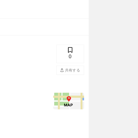
0
共有する