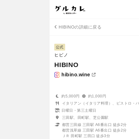
HIBINOの詳細に戻る
公式
ヒビノ
HIBINO
hibino.wine
約5,000円
約1,000円
イタリアン（イタリア料理）、ビストロ・
日曜日・第三土曜日
三田駅、田町駅、芝公園駅
都営三田線 三田駅 A6番出口 徒歩2分
都営浅草線 三田駅 A6番出口 徒歩2分
ＪＲ 田町駅 三田口 徒歩3分