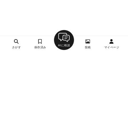
AIに相談
さがす
保存済み
投稿
マイページ