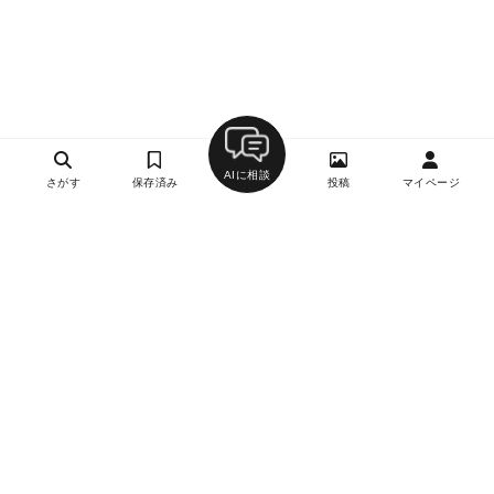
AIに相談
さがす
保存済み
投稿
マイページ