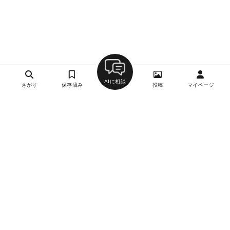
AIに相談
さがす
保存済み
投稿
マイページ