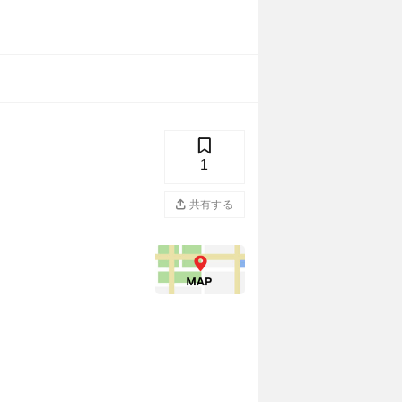
1
共有する