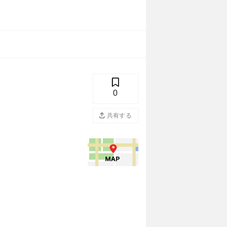
0
共有する