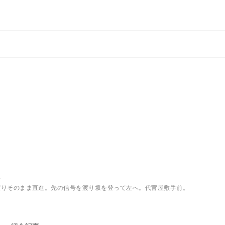
駅
渡りそのまま直進。先の信号を渡り坂を登って左へ。代官屋敷手前。