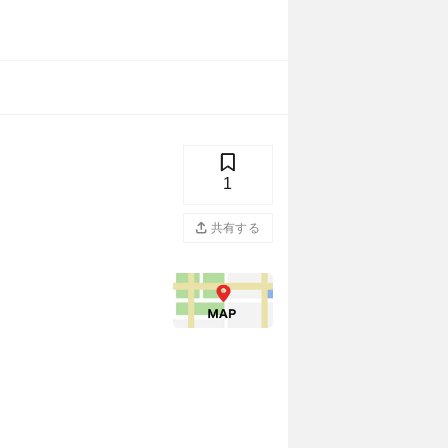
1
共有する