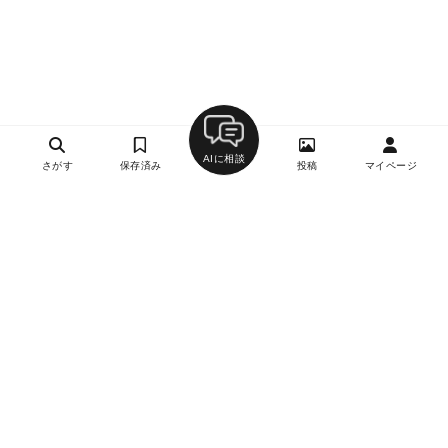
AIに相談
さがす
保存済み
投稿
マイページ