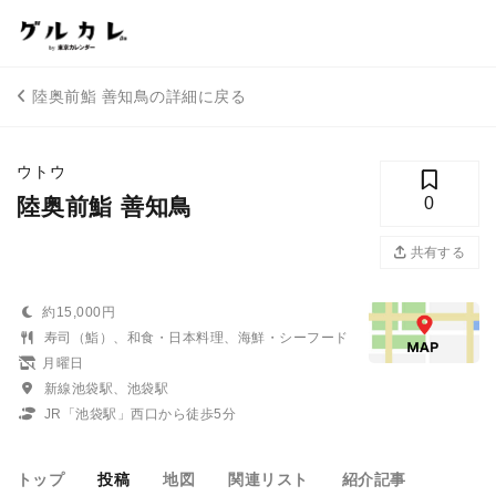
陸奥前鮨 善知鳥の詳細に戻る
ウトウ
陸奥前鮨 善知鳥
0
共有する
約15,000円
寿司（鮨）、和食・日本料理、海鮮・シーフード
月曜日
新線池袋駅、池袋駅
JR「池袋駅」西口から徒歩5分
トップ
投稿
地図
関連リスト
紹介記事