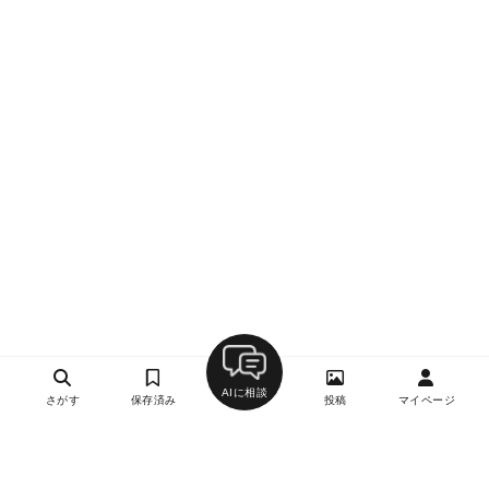
AIに相談
さがす
保存済み
投稿
マイページ