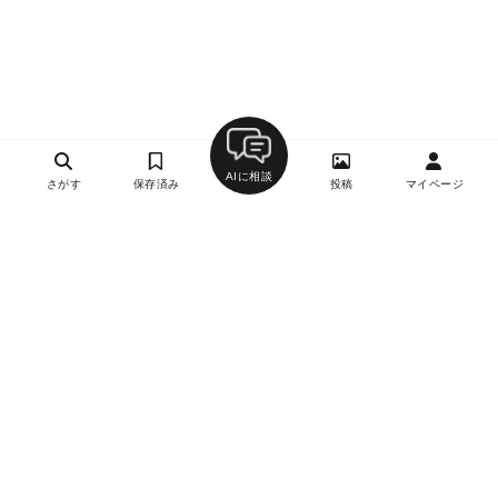
AIに相談
さがす
保存済み
投稿
マイページ