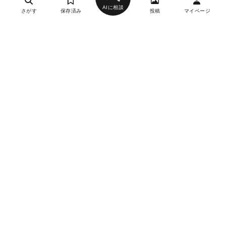
AIに相談
さがす
保存済み
投稿
マイページ
ヘルプ・お問い合わせ
エリア別デートにおすすめのレストラン