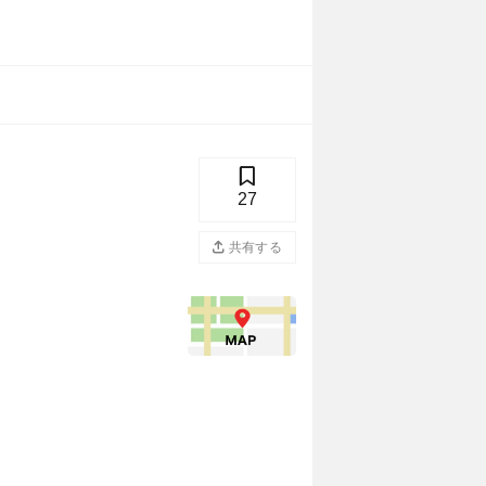
27
共有する