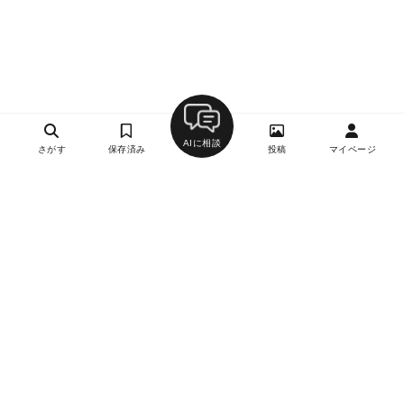
AIに相談
さがす
保存済み
投稿
マイページ