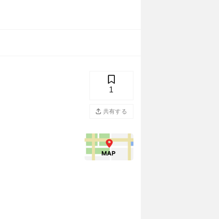
1
共有する