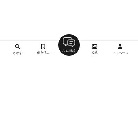
AIに相談
さがす
保存済み
投稿
マイページ