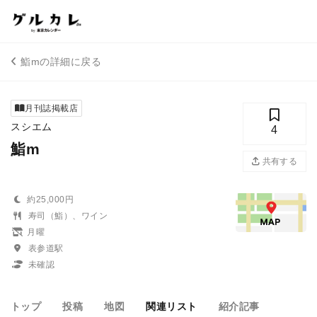
鮨mの詳細に戻る
月刊誌掲載店
スシエム
4
鮨m
共有する
約25,000円
寿司（鮨）、ワイン
月曜
表参道駅
未確認
トップ
投稿
地図
関連リスト
紹介記事