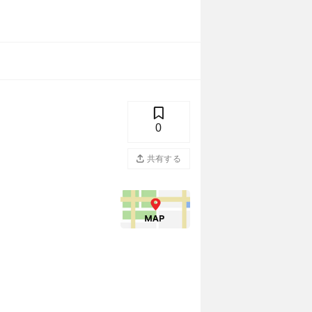
0
共有する