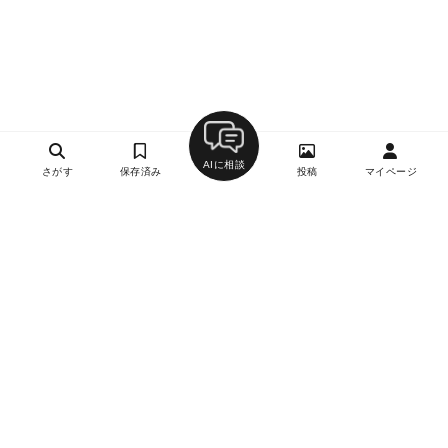
AIに相談
さがす
保存済み
投稿
マイページ