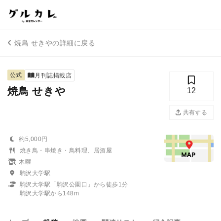
焼鳥 せきやの詳細に戻る
公式
月刊誌掲載店
焼鳥 せきや
12
共有する
約5,000円
焼き鳥・串焼き・鳥料理、居酒屋
木曜
駒沢大学駅
駒沢大学駅「駒沢公園口」から徒歩1分
駒沢大学駅から148m