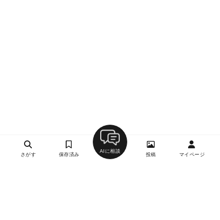
AIに相談
さがす
保存済み
投稿
マイページ