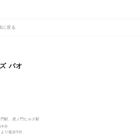
細に戻る
ズ バオ
屋
ノ門駅、虎ノ門ヒルズ駅
歩4分
より徒歩5分