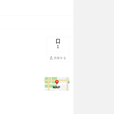
1
共有する