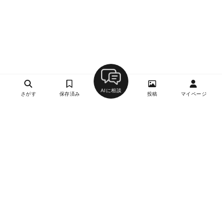
AIに相談
さがす
保存済み
投稿
マイページ