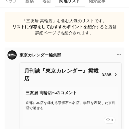
トップ
投稿
地図
関連リスト
紹介記事
「三友居 高輪店」を含む人気のリストです。
リストに保存をしておすすめポイントを紹介
すると店舗
詳細ページでも紹介されます。
東京カレンダー編集部
月刊誌『東京カレンダー』掲載
3385
店
三友居 高輪店へのコメント
京都に本店を構える茶懐石の名店。季節を表現した京料
理で魅せる
0