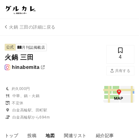
火鍋 三田の詳細に戻る
公式
月刊誌掲載店
火鍋 三田
4
hinabemita
共有する
約9,000円
中華、鍋・火鍋
不定休
白金高輪駅、田町駅
白金高輪駅から694m
トップ
投稿
地図
関連リスト
紹介記事