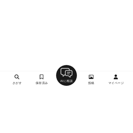
AIに相談
さがす
保存済み
投稿
マイページ