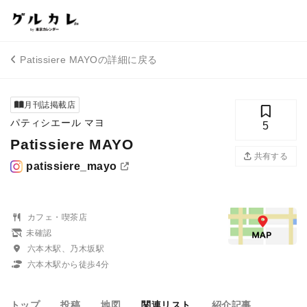
Patissiere MAYOの詳細に戻る
月刊誌掲載店
パティシエール マヨ
5
Patissiere MAYO
共有する
patissiere_mayo
カフェ・喫茶店
未確認
六本木駅、乃木坂駅
六本木駅から徒歩4分
トップ
投稿
地図
関連リスト
紹介記事