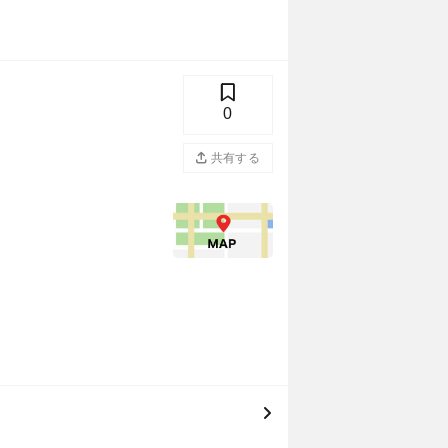
0
共有する