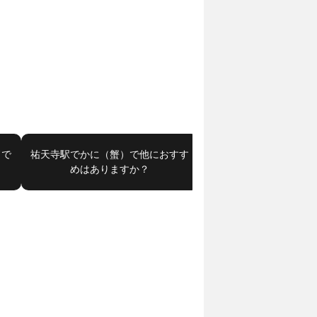
ドで
祐天寺駅でかに（蟹）で他におすす
祐天寺駅で和食・日本料
めはありますか？
すすめはあります