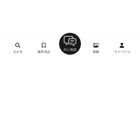
AIに相談
さがす
保存済み
投稿
マイページ