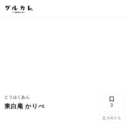
とうはくあん
東白庵 かりべ
3
共有する