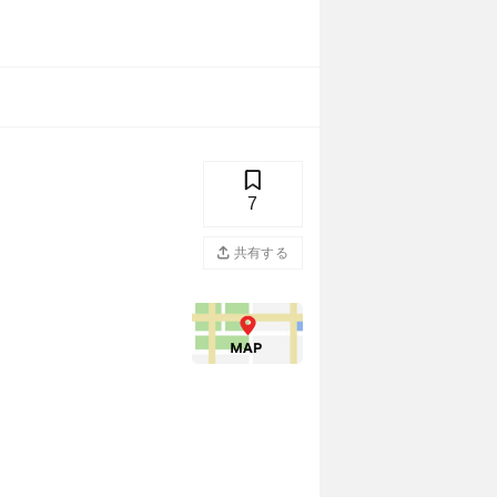
7
共有する