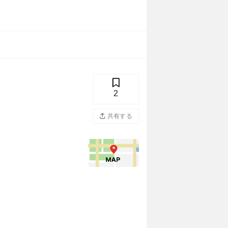
2
共有する