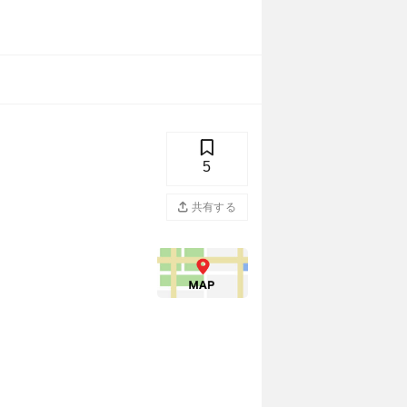
5
共有する