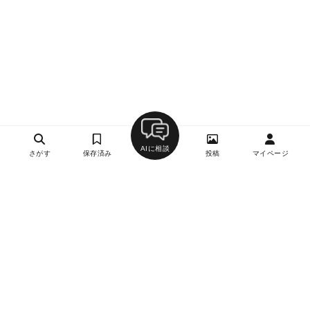
AIに相談
さがす
保存済み
投稿
マイページ