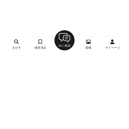
AIに相談
さがす
保存済み
投稿
マイページ