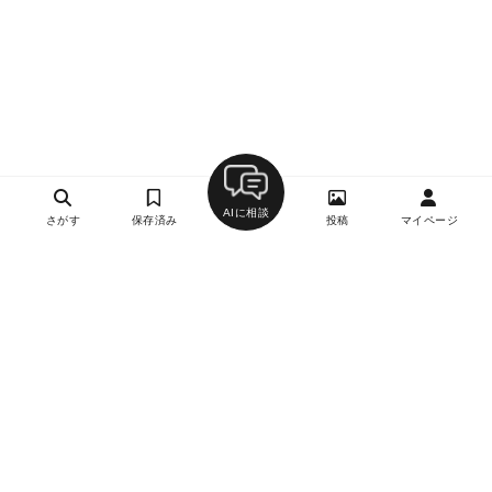
AIに相談
さがす
保存済み
投稿
マイページ