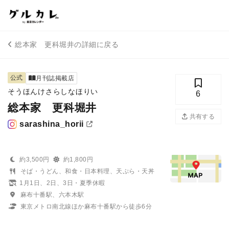
総本家 更科堀井の詳細に戻る
公式
月刊誌掲載店
そうほんけさらしなほりい
6
総本家 更科堀井
共有する
sarashina_horii
約3,500円
約1,800円
そば・うどん、和食・日本料理、天ぷら・天丼
1月1日、2日、3日・夏季休暇
麻布十番駅、六本木駅
東京メトロ南北線ほか麻布十番駅から徒歩6分