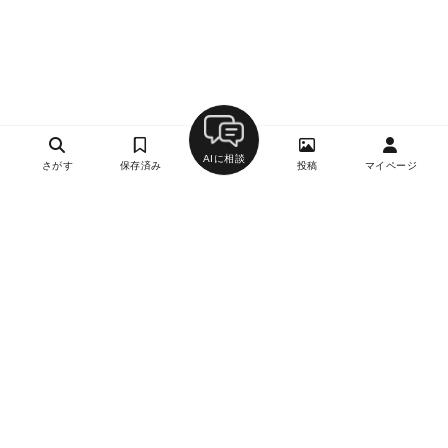
AIに相談
さがす
保存済み
投稿
マイページ