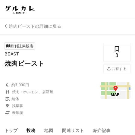
焼肉ビーストの詳細に戻る
月刊誌掲載店
BEAST
3
焼肉ビースト
共有する
約7,000円
焼肉・ホルモン、居酒屋
無休
浅草駅
未確認
トップ
投稿
地図
関連リスト
紹介記事