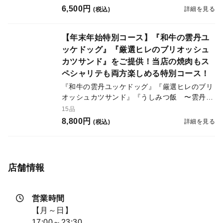
で厳選されたホルモンをお召上がりいただける
6,500円
詳細を見る
(税込)
焼肉コースです。
【年末年始特別コース】『和牛の雲丹ユ
ッケドッグ』『厳選ヒレのブリオッシュ
カツサンド』をご提供！当店の焼肉もス
ペシャリテも両方楽しめる特別コース！
『和牛の雲丹ユッケドッグ』『厳選ヒレのブリ
オッシュカツサンド』『うしみつ飯 〜雲丹・
蟹・いくら・和牛〜』をご提供！更に、厳選さ
15品
れた焼物7種を含む、当店の焼肉もスペシャリ
8,800円
詳細を見る
(税込)
テも両方楽しめる特別コース！
店舗情報
営業時間
【月～日】
17:00～23:30