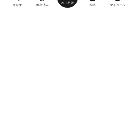
AIに相談
さがす
保存済み
投稿
マイページ
ヘルプ・お問い合わせ
エリア別デートにおすすめのレストラン