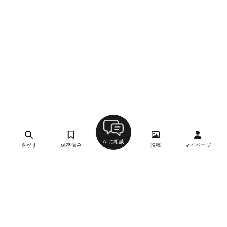
AIに相談
さがす
保存済み
投稿
マイページ