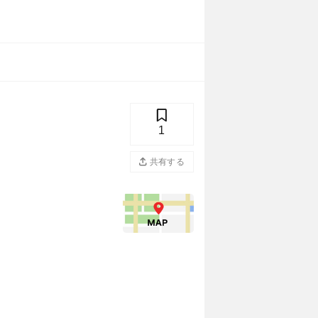
1
共有する